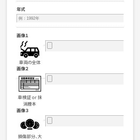
年式
画像１
車両の全体
画像２
車検証 or 抹
消謄本
画像３
損傷部分、大