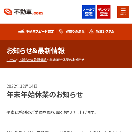
不動車スピード査定
買取りの流れ
買取システム
不動車スピード査定
買取りの流れ
お知らせ＆最新情報
買取システム
事故車査定フォーム
ホーム
お知らせ＆最新情報
年末年始休業のお知らせ
不動車買取実績
シリアルナンバー解説
2022年12月14日
お知らせ
スタッフブログ
年末年始休業のお知らせ
プライバシーポリシー
会社概要
平素は格別のご愛顧を賜り、厚くお礼申し上げます。
お問い合わせ