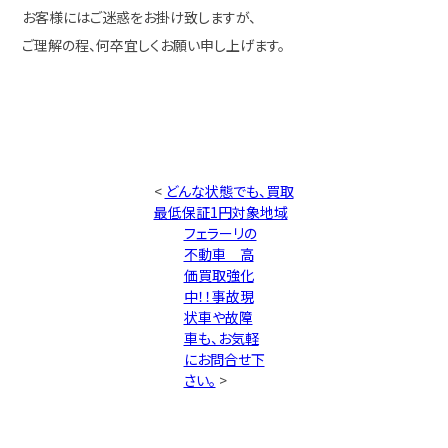
お客様にはご迷惑をお掛け致しますが、
ご理解の程、何卒宜しくお願い申し上げます。
<
どんな状態でも、買取
最低保証1円対象地域
フェラーリの
不動車 高
価買取強化
中！！事故現
状車や故障
車も、お気軽
にお問合せ下
さい。
>