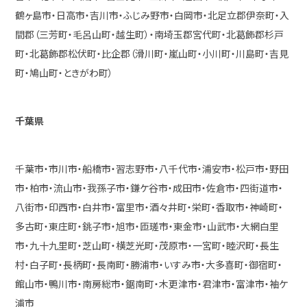
鶴ヶ島市・日高市・吉川市・ふじみ野市・白岡市・北足立郡伊奈町・入
間郡（三芳町・毛呂山町・越生町）・南埼玉郡宮代町・北葛飾郡杉戸
町・北葛飾郡松伏町・比企郡（滑川町・嵐山町・小川町・川島町・吉見
町・鳩山町・ときがわ町）
千葉県
千葉市・市川市・船橋市・習志野市・八千代市・浦安市・松戸市・野田
市・柏市・流山市・我孫子市・鎌ケ谷市・成田市・佐倉市・四街道市・
八街市・印西市・白井市・富里市・酒々井町・栄町・香取市・神崎町・
多古町・東庄町・銚子市・旭市・匝瑳市・東金市・山武市・大網白里
市・九十九里町・芝山町・横芝光町・茂原市・一宮町・睦沢町・長生
村・白子町・長柄町・長南町・勝浦市・いすみ市・大多喜町・御宿町・
館山市・鴨川市・南房総市・鋸南町・木更津市・君津市・富津市・袖ケ
浦市