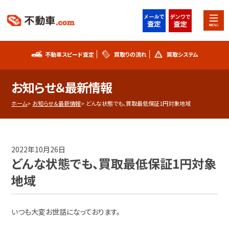
不動車スピード査定
買取りの流れ
買取システム
不動車スピード査定
買取りの流れ
お知らせ＆最新情報
買取システム
事故車査定フォーム
ホーム
お知らせ＆最新情報
どんな状態でも、買取最低保証1円対象地域
不動車買取実績
シリアルナンバー解説
2022年10月26日
お知らせ
スタッフブログ
どんな状態でも、買取最低保証1円対象
地域
プライバシーポリシー
会社概要
いつも大変お世話になっております。
お問い合わせ