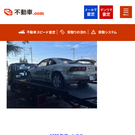
2023年1月28日
MR2 (2)
不動車スピード査定
買取りの流れ
買取システム
不動車スピード査定
買取りの流れ
買取システム
事故車査定フォーム
不動車買取実績
シリアルナンバー解説
お知らせ
スタッフブログ
プライバシーポリシー
会社概要
お問い合わせ