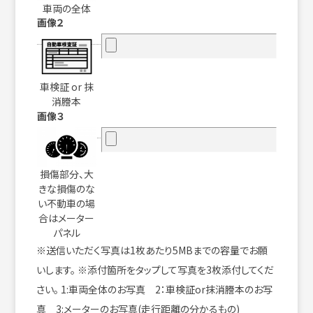
車両の全体
画像２
車検証 or 抹
消謄本
画像３
損傷部分、大
きな損傷のな
い不動車の場
合はメーター
パネル
※送信いただく写真は1枚あたり5MBまでの容量でお願
いします。 ※添付箇所をタップして写真を3枚添付してくだ
さい。 1:車両全体のお写真 2：車検証or抹消謄本のお写
真 3:メーターのお写真(走行距離の分かるもの)