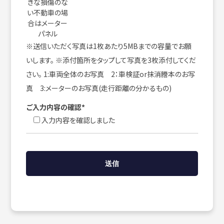
きな損傷のな
い不動車の場
合はメーター
パネル
※送信いただく写真は1枚あたり5MBまでの容量でお願
いします。 ※添付箇所をタップして写真を3枚添付してくだ
さい。 1:車両全体のお写真 2：車検証or抹消謄本のお写
真 3:メーターのお写真(走行距離の分かるもの)
ご入力内容の確認*
入力内容を確認しました