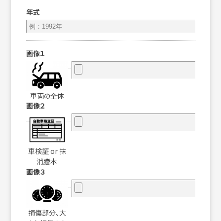
年式
画像１
車両の全体
画像２
車検証 or 抹
消謄本
画像３
損傷部分、大