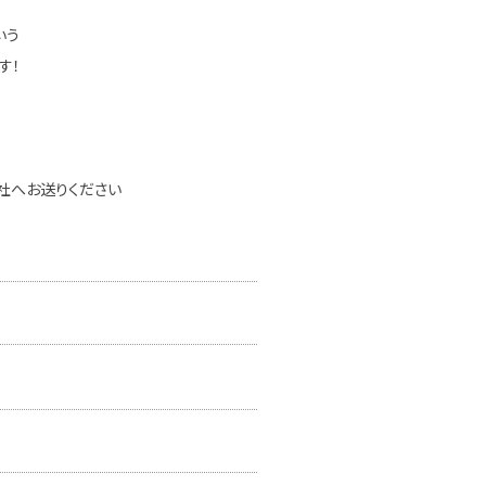
いう
す！
社へお送りください