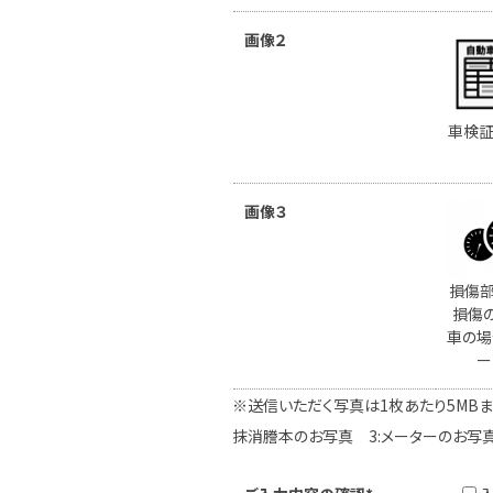
画像２
車検証
画像３
損傷部
損傷
車の場
ー
※送信いただく写真は1枚あたり5MBま
抹消謄本のお写真 3:メーターのお写