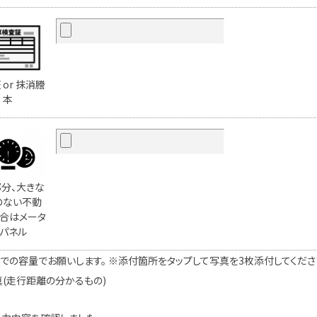
 or 抹消謄
本
分、大きな
のない不動
合はメータ
パネル
での容量でお願いします。 ※添付箇所をタップして写真を3枚添付してください。
真(走行距離の分かるもの)