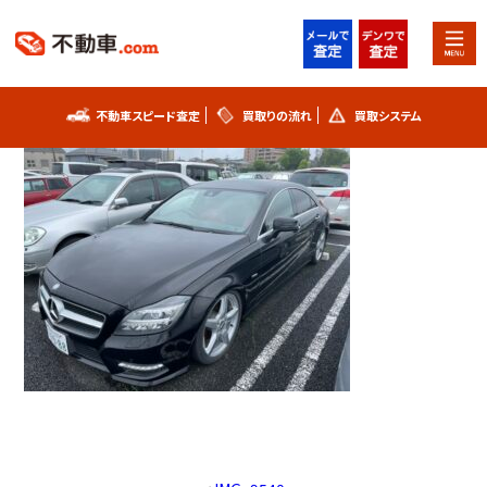
2022年6月23日
IMG_9540
不動車スピード査定
買取りの流れ
買取システム
不動車スピード査定
買取りの流れ
買取システム
事故車査定フォーム
不動車買取実績
シリアルナンバー解説
お知らせ
スタッフブログ
プライバシーポリシー
会社概要
お問い合わせ