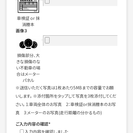
車検証 or 抹
消謄本
画像３
損傷部分、大
きな損傷のな
い不動車の場
合はメーター
パネル
※送信いただく写真は1枚あたり5MBまでの容量でお願
いします。 ※添付箇所をタップして写真を3枚添付してくだ
さい。 1:車両全体のお写真 2：車検証or抹消謄本のお写
真 3:メーターのお写真(走行距離の分かるもの)
ご入力内容の確認*
入力内容を確認しました