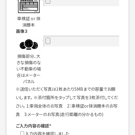
車検証 or 抹
消謄本
画像３
損傷部分、大
きな損傷のな
い不動車の場
合はメーター
パネル
※送信いただく写真は1枚あたり5MBまでの容量でお願
いします。 ※添付箇所をタップして写真を3枚添付してくだ
さい。 1:車両全体のお写真 2：車検証or抹消謄本のお写
真 3:メーターのお写真(走行距離の分かるもの)
ご入力内容の確認*
入力内容を確認しました