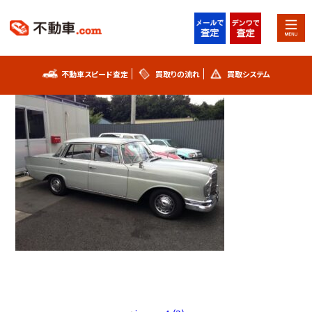
2023年3月11日
image4 (3)
不動車スピード査定
買取りの流れ
買取システム
不動車スピード査定
買取りの流れ
買取システム
事故車査定フォーム
不動車買取実績
シリアルナンバー解説
お知らせ
スタッフブログ
プライバシーポリシー
会社概要
お問い合わせ