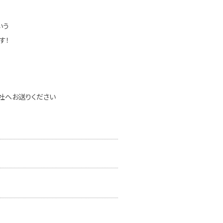
いう
す！
社へお送りください