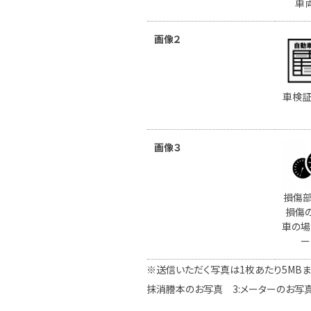
車
画像２
車検証
画像３
損傷部
損傷
車の場
ー
※送信いただく写真は1枚あたり5MBま
抹消謄本のお写真 3:メーターのお写