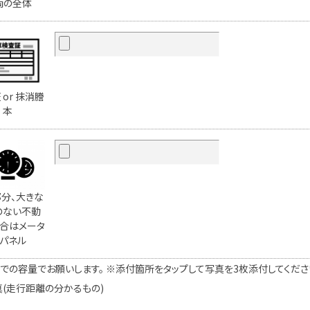
両の全体
 or 抹消謄
本
分、大きな
のない不動
合はメータ
パネル
での容量でお願いします。 ※添付箇所をタップして写真を3枚添付してください。
真(走行距離の分かるもの)