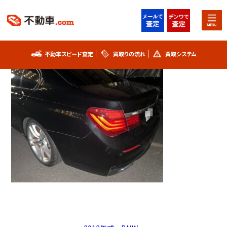
2023年9月8日
740iリア
不動車スピード査定
買取りの流れ
買取システム
不動車スピード査定
買取りの流れ
買取システム
事故車査定フォーム
不動車買取実績
シリアルナンバー解説
お知らせ
スタッフブログ
プライバシーポリシー
会社概要
お問い合わせ