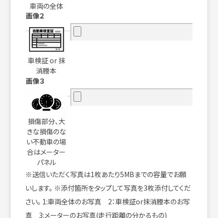
車両の全体
画像２
車検証 or 抹
消謄本
画像３
損傷部分、大
きな損傷のな
い不動車の場
合はメーター
パネル
※送信いただく写真は1枚あたり5MBまでの容量でお願
いします。 ※添付箇所をタップして写真を3枚添付してくだ
さい。 1:車両全体のお写真 2：車検証or抹消謄本のお写
真 3:メーターのお写真(走行距離の分かるもの)