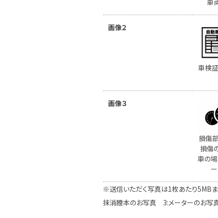
車
画像２
車検証
画像３
損傷部
損傷
車の場
ー
※送信いただく写真は1枚あたり5MBま
抹消謄本のお写真 3:メーターのお写