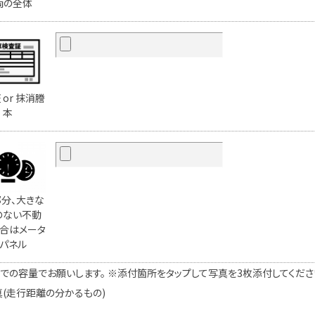
両の全体
 or 抹消謄
本
分、大きな
のない不動
合はメータ
パネル
での容量でお願いします。 ※添付箇所をタップして写真を3枚添付してください。
真(走行距離の分かるもの)