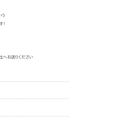
いう
す！
社へお送りください