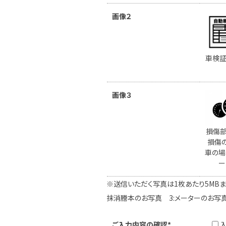
画像２
車検証
画像３
損傷部
損傷
車の場
ー
※送信いただく写真は1枚あたり5MBま
抹消謄本のお写真 3:メーターのお写
ご入力内容の確認*