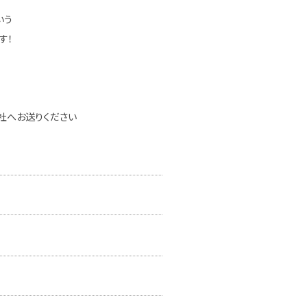
いう
す！
社へお送りください