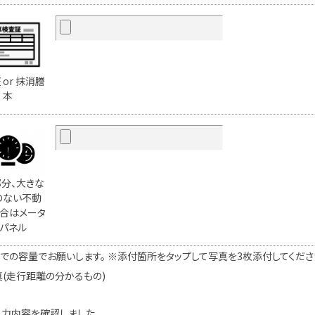
 or 抹消謄
本
分、大きな
のない不動
合はメータ
パネル
での容量でお願いします。 ※添付箇所をタップして写真を3枚添付してください。
真(走行距離の分かるもの)
入力内容を確認しました