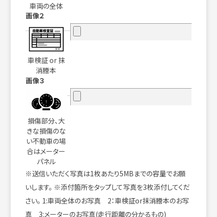
車両の全体
画像２
車検証 or 抹
消謄本
画像３
損傷部分、大
きな損傷のな
い不動車の場
合はメーター
パネル
※送信いただく写真は1枚あたり5MBまでの容量でお願
いします。 ※添付箇所をタップして写真を3枚添付してくだ
さい。 1:車両全体のお写真 2：車検証or抹消謄本のお写
真 3:メーターのお写真(走行距離の分かるもの)