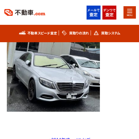
2023年3月31日
S550
不動車スピード査定
買取りの流れ
買取システム
不動車スピード査定
買取りの流れ
買取システム
事故車査定フォーム
不動車買取実績
シリアルナンバー解説
お知らせ
スタッフブログ
プライバシーポリシー
会社概要
お問い合わせ