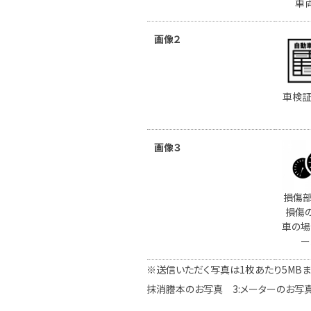
車
画像２
車検証
画像３
損傷部
損傷
車の場
ー
※送信いただく写真は1枚あたり5MBま
抹消謄本のお写真 3:メーターのお写