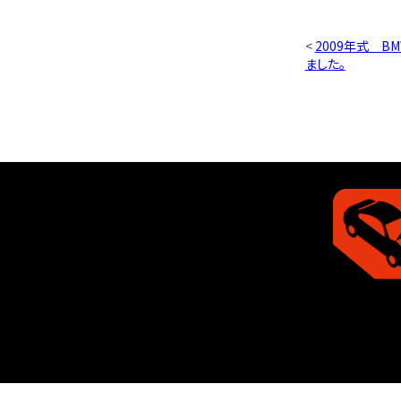
<
2009年式 B
ました。