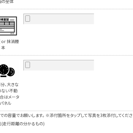
両の全体
 or 抹消謄
本
分、大きな
のない不動
合はメータ
パネル
での容量でお願いします。 ※添付箇所をタップして写真を3枚添付してください。
真(走行距離の分かるもの)