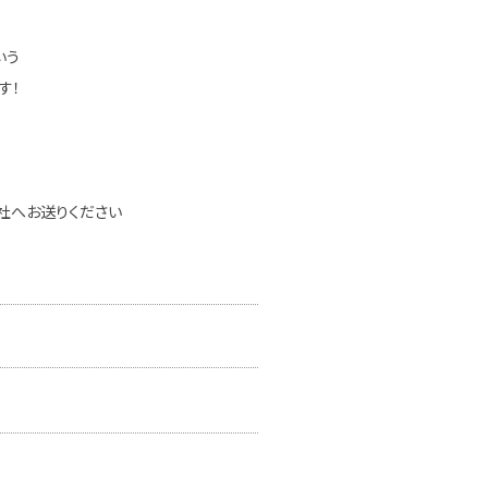
いう
す！
社へお送りください