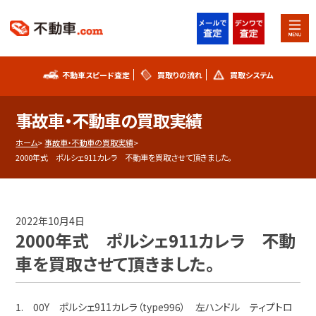
不動車スピード査定
買取りの流れ
買取システム
不動車スピード査定
買取りの流れ
事故車・不動車の買取実績
買取システム
事故車査定フォーム
ホーム
事故車・不動車の買取実績
2000年式 ポルシェ911カレラ 不動車を買取させて頂きました。
不動車買取実績
シリアルナンバー解説
お知らせ
スタッフブログ
2022年10月4日
2000年式 ポルシェ911カレラ 不動
プライバシーポリシー
会社概要
車を買取させて頂きました。
お問い合わせ
1. 00Y ポルシェ911カレラ（type996） 左ハンドル ティプトロ