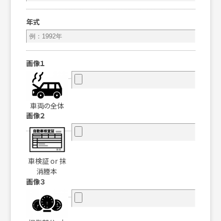
年式
画像１
車両の全体
画像２
車検証 or 抹
消謄本
画像３