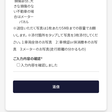
損傷部分、大
きな損傷のな
い不動車の場
合はメーター
パネル
※送信いただく写真は1枚あたり5MBまでの容量でお願
いします。 ※添付箇所をタップして写真を3枚添付してくだ
さい。 1:車両全体のお写真 2：車検証or抹消謄本のお写
真 3:メーターのお写真(走行距離の分かるもの)
ご入力内容の確認*
入力内容を確認しました