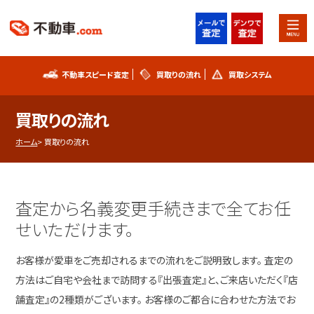
不動車スピード査定
買取りの流れ
買取システム
不動車スピード査定
買取りの流れ
買取りの流れ
買取システム
事故車査定フォーム
ホーム
買取りの流れ
不動車買取実績
シリアルナンバー解説
査定から名義変更手続きまで全てお任
お知らせ
スタッフブログ
せいただけます。
プライバシーポリシー
会社概要
お客様が愛車をご売却されるまでの流れをご説明致します。 査定の
方法はご自宅や会社まで訪問する『出張査定』と、ご来店いただく『店
お問い合わせ
舗査定』の2種類がございます。 お客様のご都合に合わせた方法でお