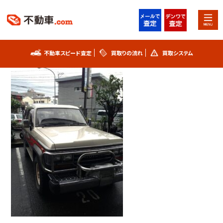
2023年3月11日
ランクル60
不動車スピード査定
買取りの流れ
買取システム
不動車スピード査定
買取りの流れ
買取システム
事故車査定フォーム
不動車買取実績
シリアルナンバー解説
お知らせ
スタッフブログ
プライバシーポリシー
会社概要
お問い合わせ